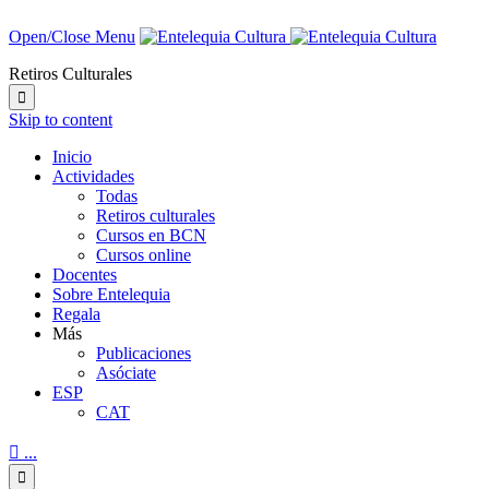
Open/Close Menu
Retiros Culturales

Skip to content
Inicio
Actividades
Todas
Retiros culturales
Cursos en BCN
Cursos online
Docentes
Sobre Entelequia
Regala
Más
Publicaciones
Asóciate
ESP
CAT

...
