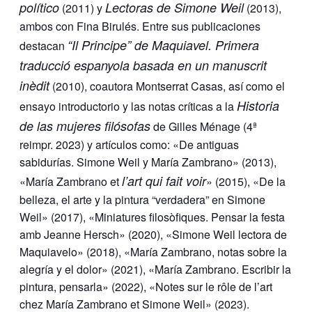
político
Lectoras de Simone Weil
(2011) y
(2013),
ambos con Fina Birulés. Entre sus publicaciones
“Il Principe” de Maquiavel. Primera
destacan
traducció espanyola basada en un manuscrit
inèdit
(2010), coautora Montserrat Casas, así como el
Historia
ensayo introductorio y las notas críticas a la
de las mujeres filósofas
de Gilles Ménage (4ª
reimpr. 2023) y artículos como: «De antiguas
sabidurías. Simone Weil y María Zambrano» (2013),
l’art qui fait voir
«María Zambrano et
» (2015), «De la
belleza, el arte y la pintura “verdadera” en Simone
Weil» (2017), «Miniatures filosòfiques. Pensar la festa
amb Jeanne Hersch» (2020), «Simone Weil lectora de
Maquiavelo» (2018), «María Zambrano, notas sobre la
alegría y el dolor» (2021), «María Zambrano.
Escribir la
pintura, pensarla» (2022), «Notes sur le rôle de l’art
chez María Zambrano et Simone Weil» (2023).