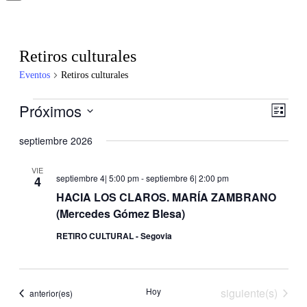
Retiros culturales
Eventos
Retiros culturales
Eventos
Próximos
Nave
Nave
Lista
de
de
Selecciona
vistas
la
septiembre 2026
vistas
de
fecha.
Even
VIE
septiembre 4| 5:00 pm
-
septiembre 6| 2:00 pm
4
HACIA LOS CLAROS. MARÍA ZAMBRANO
(Mercedes Gómez Blesa)
RETIRO CULTURAL - Segovia
Eventos
Hoy
siguiente(s)
Eventos
anterior(es)