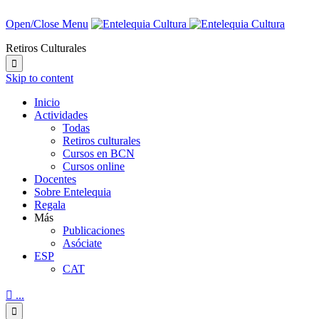
Open/Close Menu
Retiros Culturales

Skip to content
Inicio
Actividades
Todas
Retiros culturales
Cursos en BCN
Cursos online
Docentes
Sobre Entelequia
Regala
Más
Publicaciones
Asóciate
ESP
CAT

...
