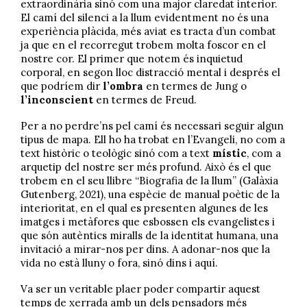
extraordinària sinó com una major claredat interior.
El camí del silenci a la llum evidentment no és una
experiència plàcida, més aviat es tracta d’un combat
ja que en el recorregut trobem molta foscor en el
nostre cor. El primer que notem és inquietud
corporal, en segon lloc distracció mental i després el
que podríem dir
l’ombra
en termes de Jung o
l’inconscient
en termes de Freud.
Per a no perdre’ns pel camí és necessari seguir algun
tipus de mapa. Ell ho ha trobat en l’Evangeli, no com a
text històric o teològic sinó com a text
místic
, com a
arquetip del nostre ser més profund. Això és el que
trobem en el seu llibre “Biografia de la llum” (Galàxia
Gutenberg, 2021), una espècie de manual poètic de la
interioritat, en el qual es presenten algunes de les
imatges i metàfores que esbossen els evangelistes i
que són autèntics miralls de la identitat humana, una
invitació a mirar-nos per dins. A adonar-nos que la
vida no està lluny o fora, sinó dins i aquí.
Va ser un veritable plaer poder compartir aquest
temps de xerrada amb un dels pensadors més