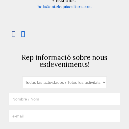
t. 666001652
hola@entelequiacultura.com


Rep informació sobre nous
esdeveniments!