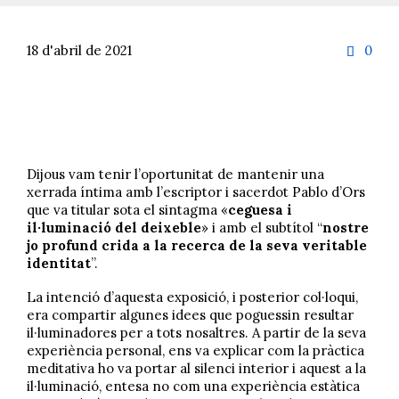
Com
18 d'abril de 2021
0

Dijous vam tenir l’oportunitat de mantenir una
xerrada íntima amb l’escriptor i sacerdot Pablo d’Ors
que va titular sota el sintagma «
ceguesa i
il·luminació del deixeble
» i amb el subtítol “
nostre
jo profund crida a la recerca de la seva veritable
identitat
”.
La intenció d’aquesta exposició, i posterior col·loqui,
era compartir algunes idees que poguessin resultar
il·luminadores per a tots nosaltres. A partir de la seva
experiència personal, ens va explicar com la pràctica
meditativa ho va portar al silenci interior i aquest a la
il·luminació, entesa no com una experiència estàtica