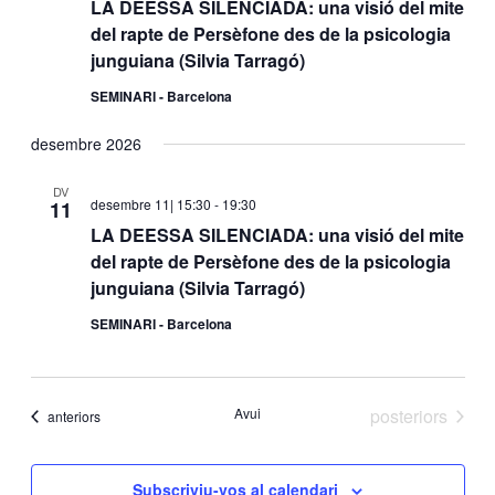
LA DEESSA SILENCIADA: una visió del mite
del rapte de Persèfone des de la psicologia
junguiana (Silvia Tarragó)
SEMINARI - Barcelona
desembre 2026
DV
desembre 11| 15:30
-
19:30
11
LA DEESSA SILENCIADA: una visió del mite
del rapte de Persèfone des de la psicologia
junguiana (Silvia Tarragó)
SEMINARI - Barcelona
Esdeveniments
Avui
posteriors
Esdeveniments
anteriors
Subscriviu-vos al calendari