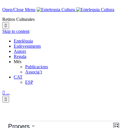
Open/Close Menu
Retiros Culturales

Skip to content
Entelèquia
Esdeveniments
Autors
Regala
Més
Publicacions
Associa’t
CAT
ESP

...

Esdeveniments
Propers
Viste
Nave
Llista