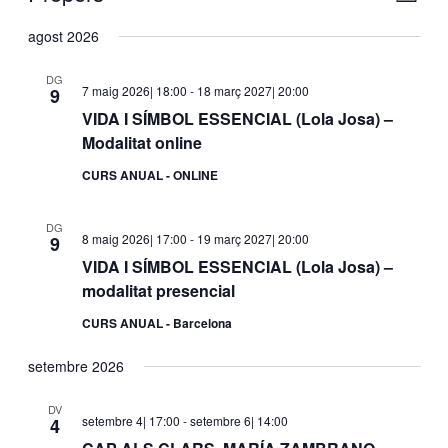
de
de
Selecciona
visua
una
agost 2026
naveg
Esde
data.
DG
7 maig 2026| 18:00
-
18 març 2027| 20:00
9
VIDA I SÍMBOL ESSENCIAL (Lola Josa) –
Modalitat online
CURS ANUAL - ONLINE
DG
8 maig 2026| 17:00
-
19 març 2027| 20:00
9
VIDA I SÍMBOL ESSENCIAL (Lola Josa) –
modalitat presencial
CURS ANUAL - Barcelona
setembre 2026
DV
setembre 4| 17:00
-
setembre 6| 14:00
4