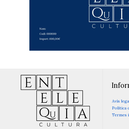
Info
Avís lega
Política 
Termes i