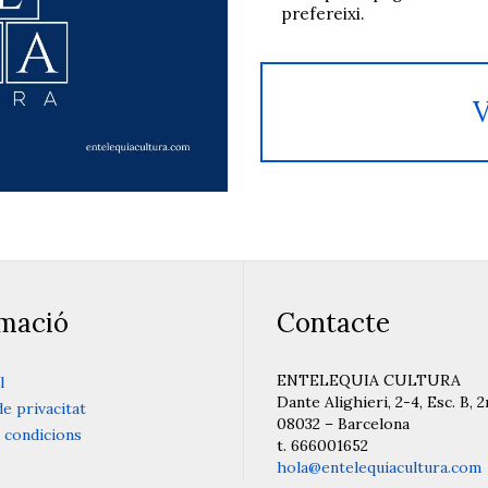
prefereixi.
V
rmació
Contacte
ENTELEQUIA CULTURA
l
Dante Alighieri, 2-4, Esc. B, 2
de privacitat
08032 – Barcelona
 condicions
t. 666001652
hola@entelequiacultura.com