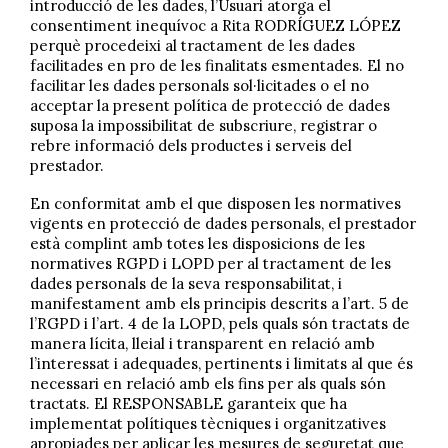
introducció de les dades, l’Usuari atorga el
consentiment inequívoc a Rita RODRÍGUEZ LÓPEZ
perquè procedeixi al tractament de les dades
facilitades en pro de les finalitats esmentades. El no
facilitar les dades personals sol·licitades o el no
acceptar la present política de protecció de dades
suposa la impossibilitat de subscriure, registrar o
rebre informació dels productes i serveis del
prestador.
En conformitat amb el que disposen les normatives
vigents en protecció de dades personals, el prestador
està complint amb totes les disposicions de les
normatives RGPD i LOPD per al tractament de les
dades personals de la seva responsabilitat, i
manifestament amb els principis descrits a l’art. 5 de
l’RGPD i l’art. 4 de la LOPD, pels quals són tractats de
manera lícita, lleial i transparent en relació amb
l’interessat i adequades, pertinents i limitats al que és
necessari en relació amb els fins per als quals són
tractats. El RESPONSABLE garanteix que ha
implementat polítiques tècniques i organitzatives
apropiades per aplicar les mesures de seguretat que