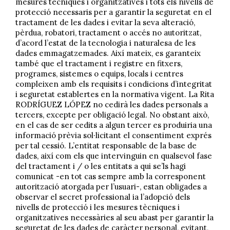
mesures tècniques i organitzatives i tots els nivells de
protecció necessaris per a garantir la seguretat en el
tractament de les dades i evitar la seva alteració,
pèrdua, robatori, tractament o accés no autoritzat,
d’acord l’estat de la tecnologia i naturalesa de les
dades emmagatzemades. Així mateix, es garanteix
també que el tractament i registre en fitxers,
programes, sistemes o equips, locals i centres
compleixen amb els requisits i condicions d’integritat
i seguretat establertes en la normativa vigent. La Rita
RODRÍGUEZ LÓPEZ no cedirà les dades personals a
tercers, excepte per obligació legal. No obstant això,
en el cas de ser cedits a algun tercer es produiria una
informació prèvia sol·licitant el consentiment exprés
per tal cessió. L’entitat responsable de la base de
dades, així com els que intervinguin en qualsevol fase
del tractament i / o les entitats a qui se’ls hagi
comunicat -en tot cas sempre amb la corresponent
autorització atorgada per l’usuari-, estan obligades a
observar el secret professional ia l’adopció dels
nivells de protecció i les mesures tècniques i
organitzatives necessàries al seu abast per garantir la
seguretat de les dades de caràcter personal, evitant,