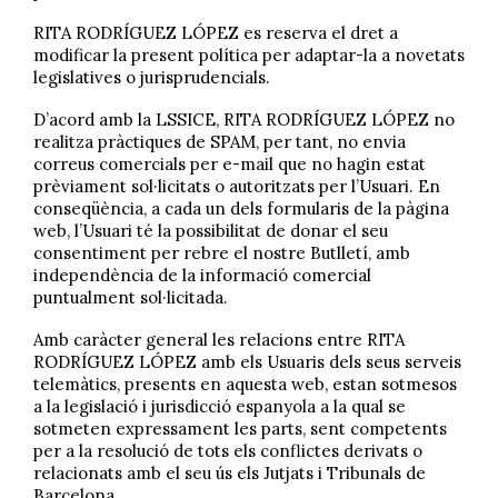
RITA RODRÍGUEZ LÓPEZ es reserva el dret a
modificar la present política per adaptar-la a novetats
legislatives o jurisprudencials.
D’acord amb la LSSICE, RITA RODRÍGUEZ LÓPEZ no
realitza pràctiques de SPAM, per tant, no envia
correus comercials per e-mail que no hagin estat
prèviament sol·licitats o autoritzats per l’Usuari. En
conseqüència, a cada un dels formularis de la pàgina
web, l’Usuari té la possibilitat de donar el seu
consentiment per rebre el nostre Butlletí, amb
independència de la informació comercial
puntualment sol·licitada.
Amb caràcter general les relacions entre RITA
RODRÍGUEZ LÓPEZ amb els Usuaris dels seus serveis
telemàtics, presents en aquesta web, estan sotmesos
a la legislació i jurisdicció espanyola a la qual se
sotmeten expressament les parts, sent competents
per a la resolució de tots els conflictes derivats o
relacionats amb el seu ús els Jutjats i Tribunals de
Barcelona.