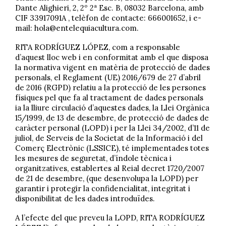
Dante Alighieri, 2, 2º 2ª Esc. B, 08032 Barcelona, ​​amb
CIF 33917091A , telèfon de contacte: 666001652, i e-
mail: hola@entelequiacultura.com.
RITA RODRÍGUEZ LÓPEZ, com a responsable
d’aquest lloc web i en conformitat amb el que disposa
la normativa vigent en matèria de protecció de dades
personals, el Reglament (UE) 2016/679 de 27 d’abril
de 2016 (RGPD) relatiu a la protecció de les persones
físiques pel que fa al tractament de dades personals
ia la lliure circulació d’aquestes dades, la Llei Orgànica
15/1999, de 13 de desembre, de protecció de dades de
caràcter personal (LOPD) i per la Llei 34/2002, d’11 de
juliol, de Serveis de la Societat de la Informació i del
Comerç Electrònic (LSSICE), té implementades totes
les mesures de seguretat, d’índole tècnica i
organitzatives, establertes al Reial decret 1720/2007
de 21 de desembre, (que desenvolupa la LOPD) per
garantir i protegir la confidencialitat, integritat i
disponibilitat de les dades introduïdes.
A l’efecte del que preveu la LOPD, RITA RODRÍGUEZ