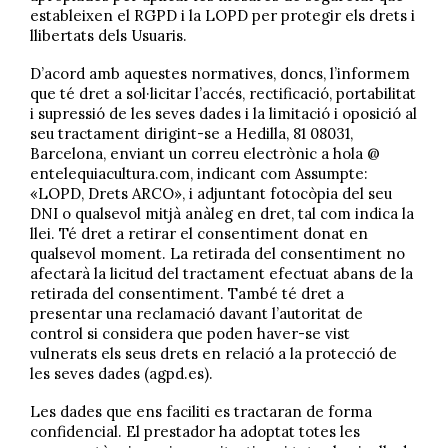
estableixen el RGPD i la LOPD per protegir els drets i
llibertats dels Usuaris.
D’acord amb aquestes normatives, doncs, l’informem
que té dret a sol·licitar l’accés, rectificació, portabilitat
i supressió de les seves dades i la limitació i oposició al
seu tractament dirigint-se a Hedilla, 81 08031,
Barcelona, ​​enviant un correu electrònic a hola @
entelequiacultura.com, indicant com Assumpte:
«LOPD, Drets ARCO», i adjuntant fotocòpia del seu
DNI o qualsevol mitjà anàleg en dret, tal com indica la
llei. Té dret a retirar el consentiment donat en
qualsevol moment. La retirada del consentiment no
afectarà la licitud del tractament efectuat abans de la
retirada del consentiment. També té dret a
presentar una reclamació davant l’autoritat de
control si considera que poden haver-se vist
vulnerats els seus drets en relació a la protecció de
les seves dades (agpd.es).
Les dades que ens faciliti es tractaran de forma
confidencial. El prestador ha adoptat totes les