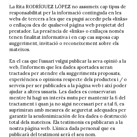
La Rita RODRÍGUEZ LÓPEZ no assumeix cap tipus de
responsabilitat per la informació continguda en les
webs de tercers a les que es pugui accedir pels «links»
o enllaços des de qualsevol pàgina web propietat del
prestador. La presència de «links» o enllaços només
tenen finalitat informativa i en cap cas suposa cap
suggeriment, invitació o reconeixement sobre els
mateixos.
En el cas que l’usuari vulgui publicar la seva opinió a la
web, l’informem que les dades aportades seran
tractades per atendre els suggeriments proposats,
experiències o opinions respecte dels productes i / o
serveis per ser publicades a la pàgina web i així poder
ajudar a altres usuaris. Les dades es conservaran
mentre hi hagi un interès mutu per mantenir la fi del
tractament i quan ja no sigui necessari per a tal fi, es
suprimiran amb mesures de seguretat adequades per
garantir la seudonimización de les dades o destrucció
total dels mateixos. Els testimonis es publicaran a la
nostra pàgina web. L’única dada personal que es
publicarà del testimoni serà el seu nom.