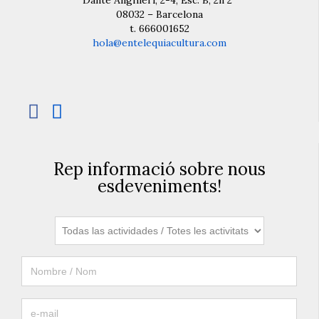
Dante Alighieri, 2-4, Esc. B, 2n 2ª
08032 – Barcelona
t. 666001652
hola@entelequiacultura.com


Rep informació sobre nous
esdeveniments!