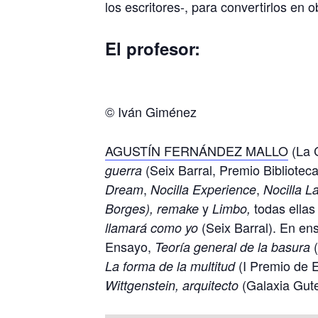
los escritores-, para convertirlos en
El profesor:
© Iván Giménez
AGUSTÍN FERNÁNDEZ MALLO
(La C
(Seix Barral, Premio Bibliotec
guerra
,
,
Dream
Nocilla Experience
Nocilla L
y
todas ella
Borges), remake
Limbo,
(Seix Barral). En en
llamará como yo
Ensayo,
(
Teoría general de la basura
(I Premio de 
La forma de la multitud
(Galaxia Gut
Wittgenstein, arquitecto