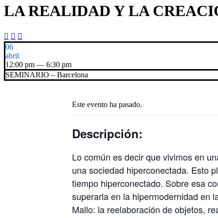
LA REALIDAD Y LA CREACIÓN 



06
abril
12:00 pm — 6:30 pm
SEMINARIO – Barcelona
Este evento ha pasado.
Descripción:
Lo común es decir que vivimos en un
una sociedad hiperconectada. Esto p
tiempo hiperconectado. Sobre esa cont
superarla en la hipermodernidad en la
Mallo: la reelaboración de objetos, r