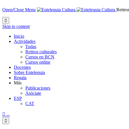
Open/Close Menu
Retiros

Skip to content
Inicio
Actividades
Todas
Retiros culturales
Cursos en BCN
Cursos online
Docentes
Sobre Entelequia
Regala
Más
Publicaciones
Asóciate
ESP
CAT

...
