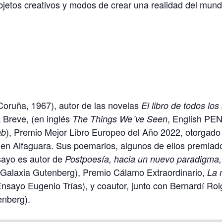
 objetos creativos y modos de crear una realidad del mund
oruña, 1967), autor de las novelas
El libro de todos lo
a Breve, (en inglés
, English PE
The Things We´ve Seen
), Premio Mejor Libro Europeo del Año 2022, otorgado
ab
s en Alfaguara. Sus poemarios, algunos de ellos premiad
sayo es autor de
Postpoesía, hacia un nuevo paradigma,
Galaxia Gutenberg), Premio Cálamo Extraordinario,
La 
Ensayo Eugenio Trías), y coautor, junto con Bernardí Ro
enberg).