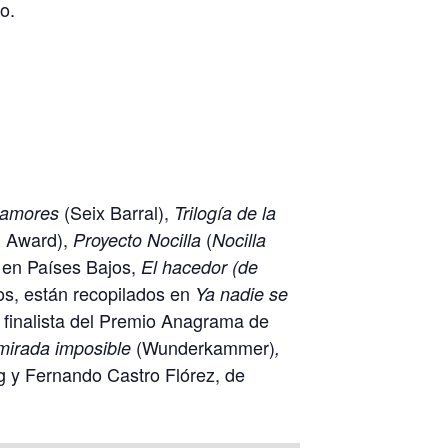
o.
(Seix Barral),
s amores
Trilogía de la
N Award),
(
Proyecto Nocilla
Nocilla
 en Países Bajos,
El hacedor (de
os, están recopilados en
Ya nadie se
finalista del Premio Anagrama de
(Wunderkammer)
mirada imposible
,
ig y Fernando Castro Flórez, de