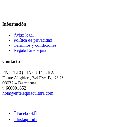
Información
Aviso legal
Política de privacidad
Términos y condiciones
Regala Entelequia
Contacto
ENTELEQUIA CULTURA
Dante Alighieri, 2-4 Esc. B, 2º 2ª
08032 – Barcelona
t. 666001652
hola@entelequiacultura.com

Facebook


Instagram
