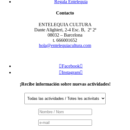
Regala Entelequia
Contacto
ENTELEQUIA CULTURA
Dante Alighieri, 2-4 Esc. B, 2º 2ª
08032 – Barcelona
t. 666001652
hola@entelequiacultura.com

Facebook


Instagram

¡Recibe información sobre nuevas actividades!