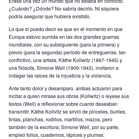
Érase una vez un mundo que no estaba en conflicto.
¿Cuándo? ¿Dónde? No sabría decirlo. Ni siquiera
podría asegurar que hubiera existido.
Lo que sí puedo decir es que en el momento en que
Europa estuvo sumida en las dos grandes guerras
mundiales, con su subsiguiente (para la primera) y
previo (para la segunda) período de entreguerras, tan
conflictivo, una artista, Käthe Kollwitz (1867-1945) y
una filósofa, Simone Weil (1909-1943), invitaron a
indagar las raíces de la injusticia y la violencia.
Ante tanto dolor y desamparo, ambas actuaron para
incitar a quien mirase sus obras (Kollwitz) o leyese sus
textos (Weil) a reflexionar sobre cuanto deseaban
transmitir. Käthe Kollvitz se sirvió de pinceles, buriles,
tintas, planchas, rodillos, martillos, mazos, pero
también de la escritura; Simone Weil, por su parte,
empleó folios, cuadernos, lápices y plumas.