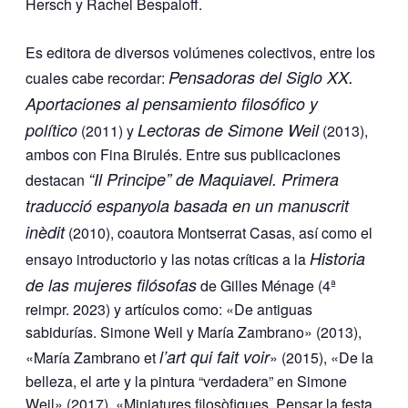
Hersch y Rachel Bespaloff.
Es editora de diversos volúmenes colectivos, entre los
Pensadoras del Siglo XX.
cuales cabe recordar:
Aportaciones al pensamiento filosófico y
político
Lectoras de Simone Weil
(2011) y
(2013),
ambos con Fina Birulés. Entre sus publicaciones
“Il Principe” de Maquiavel. Primera
destacan
traducció espanyola basada en un manuscrit
inèdit
(2010), coautora Montserrat Casas, así como el
Historia
ensayo introductorio y las notas críticas a la
de las mujeres filósofas
de Gilles Ménage (4ª
reimpr. 2023) y artículos como: «De antiguas
sabidurías. Simone Weil y María Zambrano» (2013),
l’art qui fait voir
«María Zambrano et
» (2015), «De la
belleza, el arte y la pintura “verdadera” en Simone
Weil» (2017), «Miniatures filosòfiques. Pensar la festa