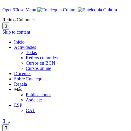
Open/Close Menu
Retiros Culturales

Skip to content
Inicio
Actividades
Todas
Retiros culturales
Cursos en BCN
Cursos online
Docentes
Sobre Entelequia
Regala
Más
Publicaciones
Asóciate
ESP
CAT

...
