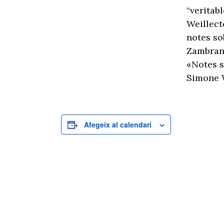
“veritab
Weillect
notes sob
Zambran
«Notes s
Simone W
Afegeix al calendari