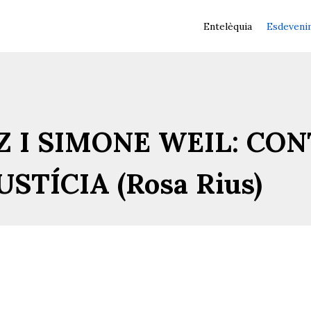
Entelèquia
Esdeveni
 I SIMONE WEIL: CON
STÍCIA (Rosa Rius)