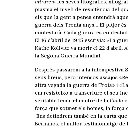
mirarem
les seves litografies, xilogra
plasma el nivell de resistència del q
els que la gent a penes entendrà aque
guerra dels Trenta anys… El pitjor és
contestarà. Cada guerra és contestad
El 16 d’abril de 1945 escrivia: «La gu
Käthe Kollvitz va morir el 22 d’abril.
la Segona Guerra Mundial.
Després passarem a la intempestiva Si
seus breus, però intensos assajos «R
altra vegada la guerra de Troia» i «La
em resisteixo a transcriure el seu ínci
veritable tema, el centre de la
Ilíada
e
força que sotmet els homes, la força 
Ens detindrem també en la carta que 
Bernanos, el millor testimoniatge de l