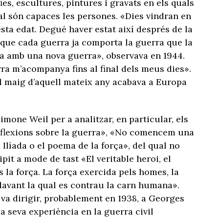
fies, escultures, pintures i gravats en els quals
ual són capaces les persones. «Dies vindran en
sta edat. Degué haver estat així després de la
 que cada guerra ja comporta la guerra que la
a amb una nova guerra», observava en 1944.
erra m’acompanya fins al final dels meus dies».
 Al maig d’aquell mateix any acabava a Europa
mone Weil per a analitzar, en particular, els
eflexions sobre la guerra», «No comencem una
 Ilíada o el poema de la força», del qual no
pit a mode de tast «El veritable heroi, el
s la força. La força exercida pels homes, la
davant la qual es contrau la carn humana».
va dirigir, probablement en 1938, a Georges
a seva experiència en la guerra civil