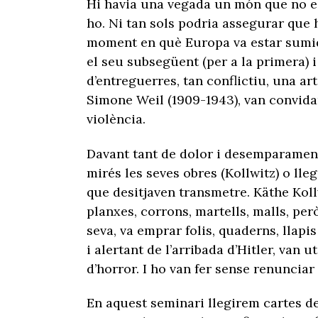
Hi havia una vegada un món que no es
ho. Ni tan sols podria assegurar que h
moment en què Europa va estar sumid
el seu subsegüent (per a la primera) i
d’entreguerres, tan conflictiu, una art
Simone Weil (1909-1943), van convidar 
violència.
Davant tant de dolor i desemparament
mirés les seves obres (Kollwitz) o lleg
que desitjaven transmetre. Käthe Kollvi
planxes, corrons, martells, malls, per
seva, va emprar folis, quaderns, llapi
i alertant de l’arribada d’Hitler, van 
d’horror. I ho van fer sense renunciar 
En aquest seminari llegirem cartes de 