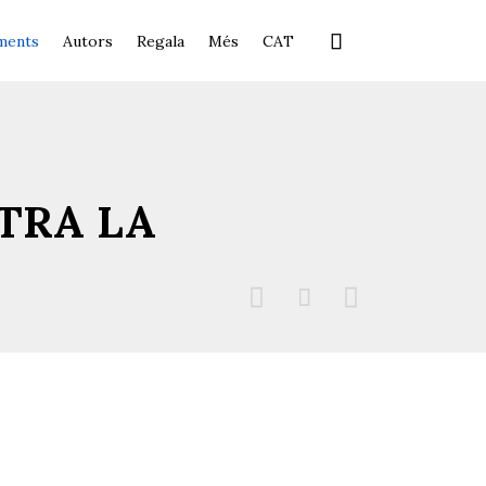
Skip

ments
Autors
Regala
Més
CAT
to
content
TRA LA


