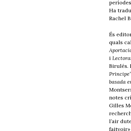
períodes
Ha tradu
Rachel B
És edito
quals ca
Aportacio
i
Lectora
Birulés.
Principe
basada e
Montserr
notes cr
Gilles M
recherch
l’air du
faitvoir»