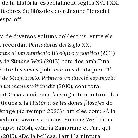
 de la història, especialment segles XVI i XX.
ït obres de filòsofes com Jeanne Hersch i
espaloff.
ra de diversos volums col·lectius, entre els
l recordar:
Pensadoras del Siglo XX.
nes al pensamiento filosófico y político
(2011)
s de Simone Weil
(2013), tots dos amb Fina
 Entre les seves publicacions destaquen
“Il
” de Maquiavelo. Primera traducció espanyola
n un manuscrit inèdit
(2010), coautora
at Casas, així com l’assaig introductori i les
ítiques a la
Història de les dones filòsofes
de
énage (4a reimpr. 2023) i articles com: «À la
edonis savoirs anciens. Simone Weil dans
temps» (2014), «María Zambrano et l’art qui
 (2015), «De la bellesa, l’art i la pintura