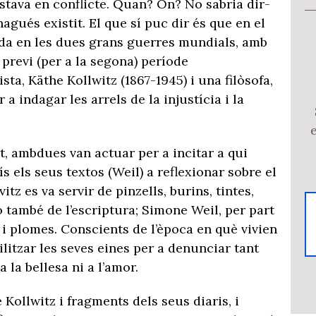
tava en conflicte. Quan? On? No sabria dir-
agués existit. El que sí puc dir és que en el
a en les dues grans guerres mundials, amb
 previ (per a la segona) període
ista, Käthe Kollwitz (1867-1945) i una filòsofa,
a indagar les arrels de la injustícia i la
, ambdues van actuar per a incitar a qui
ís els seus textos (Weil) a reflexionar sobre el
tz es va servir de pinzells, burins, tintes,
ò també de l’escriptura; Simone Weil, per part
s i plomes. Conscients de l’època en què vivien
utilitzar les seves eines per a denunciar tant
a la bellesa ni a l’amor.
Kollwitz i fragments dels seus diaris, i