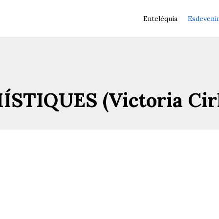
Entelèquia
Esdeveni
STIQUES (Victoria Cirl