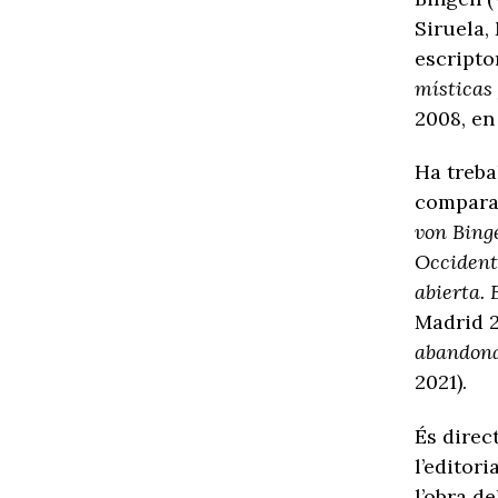
Siruela,
escripto
místicas
2008, en 
Ha treba
comparat
von Binge
Occiden
abierta. 
Madrid 2
abandona
2021).
És direc
l’editori
l’obra de