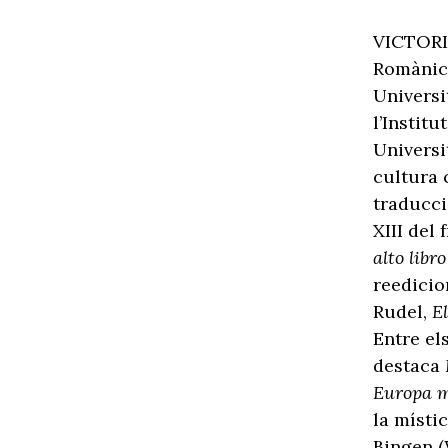
VICTORIA
Romànica
Universi
l’Instit
Universit
cultura 
traducci
XIII del
alto libr
reedicio
Rudel,
E
Entre els
destaca
Europa 
la místi
Bingen (