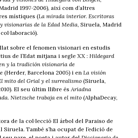
 Madrid 1997-2006), així com d’altres
res místiques (
La mirada interior. Escritoras
 y visionarias de la Edad Media
, Siruela, Madrid
col·laboració).
llat sobre el fenomen visionari en estudis
ius de l’Edat mitjana i segle XX :
Hildegard
n y la tradición visionaria de
te
(Herder, Barcelona 2005) i en
La visión
El mito del Grial y el surrealismo
(Siruela,
010). El seu últim llibre és
Ariadna
da. Nietzsche trabaja en el mito
(AlphaDecay,
tora de la col·lecció El árbol del Paraiso de
al Siruela. També s’ha ocupat de l’edició de
l seu pare, el poeta i autor del
Diccionario de