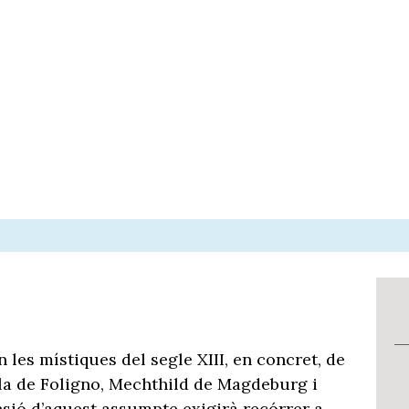
n les místiques del segle XIII, en concret, de
la de Foligno, Mechthild de Magdeburg i
nsió d’aquest assumpte exigirà recórrer a