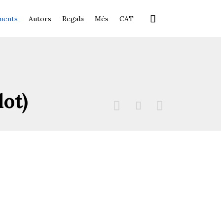
Skip

ments
Autors
Regala
Més
CAT
to
content
ot)


