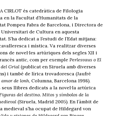
 CIRLOT és catedràtica de Filologia
 en la Facultat d’Humanitats de la
tat Pompeu Fabra de Barcelona, i Directora de
ut Universitari de Cultura en aquesta
at. S’ha dedicat a l’estudi de l’Edat mitjana:
cavalleresca i mística. Va realitzar diverses
ons de novel·les artúriques dels segles XII i
 francès antic, com per exemple
Perlesvaus o El
o del Grial
(publicat en Siruela amb diverses
ns) i també de lírica trovadoresca (Jaufré
l amor de lonh
, Columna, Barcelona 1998).
 seus llibres dedicats a la novel·la artúrica
Figuras del destino. Mitos y símbolos de la
medieval
(Siruela, Madrid 2005). En l’àmbit de
ca medieval s’ha ocupat de Hildegard von
Vida y visiones de Hildegard von Bingen
,