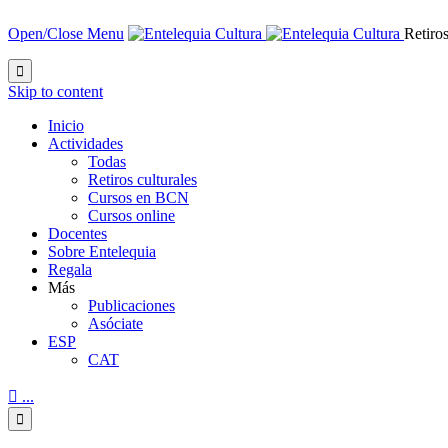
Open/Close Menu
Retiros

Skip to content
Inicio
Actividades
Todas
Retiros culturales
Cursos en BCN
Cursos online
Docentes
Sobre Entelequia
Regala
Más
Publicaciones
Asóciate
ESP
CAT

...
