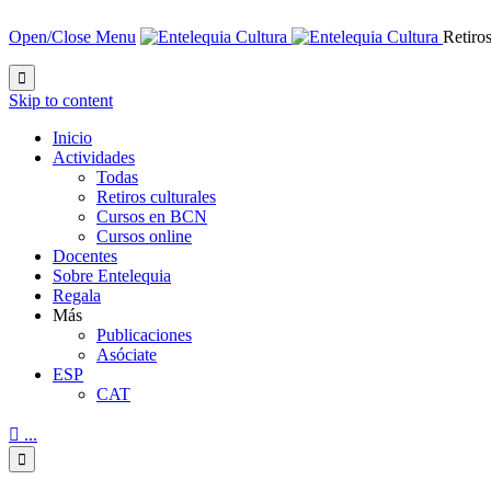
Open/Close Menu
Retiros

Skip to content
Inicio
Actividades
Todas
Retiros culturales
Cursos en BCN
Cursos online
Docentes
Sobre Entelequia
Regala
Más
Publicaciones
Asóciate
ESP
CAT

...
