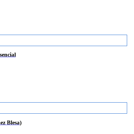
encial
 Blesa)