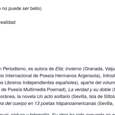
o no puede ser bello)
realidad
 Periodismo, es autora de
(Granada, Valpa
Ella: invierno
mio Internacional de Poesía Hermanos Argensola),
Introd
s Libreros Independientes españoles), aparte del volu
io de Poesía Multimedia Poemad),
(
La verdad y su doble
poránea, la novela
(Sevilla, Isla de Silt
Un acto solitario
(Sevilla
itura del cuerpo en 13 poetas hispanoamericanas
sual, pintura y fotografía. Su obra ha sido expuesta en