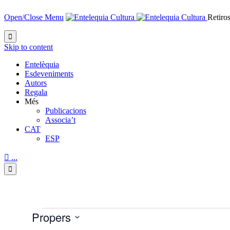
Open/Close Menu
Retiros

Skip to content
Entelèquia
Esdeveniments
Autors
Regala
Més
Publicacions
Associa’t
CAT
ESP

...

Esdeveniments
Propers
Selecciona