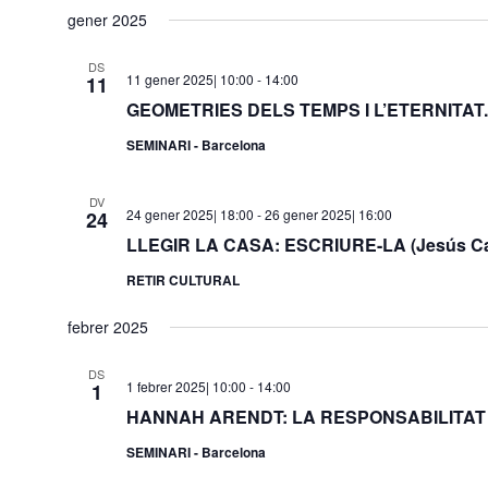
una
gener 2025
data.
DS
11 gener 2025| 10:00
-
14:00
11
GEOMETRIES DELS TEMPS I L’ETERNITAT. Ag
SEMINARI - Barcelona
DV
24 gener 2025| 18:00
-
26 gener 2025| 16:00
24
LLEGIR LA CASA: ESCRIURE-LA (Jesús Ca
RETIR CULTURAL
febrer 2025
DS
1 febrer 2025| 10:00
-
14:00
1
HANNAH ARENDT: LA RESPONSABILITAT (St
SEMINARI - Barcelona