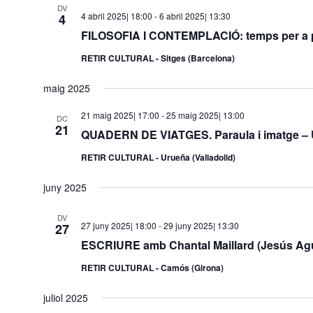
DV
4 abril 2025| 18:00
-
6 abril 2025| 13:30
4
FILOSOFIA I CONTEMPLACIÓ: temps per a pe
RETIR CULTURAL - Sitges (Barcelona)
maig 2025
21 maig 2025| 17:00
-
25 maig 2025| 13:00
DC
21
QUADERN DE VIATGES. Paraula i imatge – UR
RETIR CULTURAL - Urueña (Valladolid)
juny 2025
DV
27 juny 2025| 18:00
-
29 juny 2025| 13:30
27
ESCRIURE amb Chantal Maillard (Jesús Ag
RETIR CULTURAL - Camós (Girona)
juliol 2025