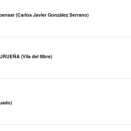
nsar (Carlos Javier González Serrano)
UEÑA (Vila del llibre)
uado)