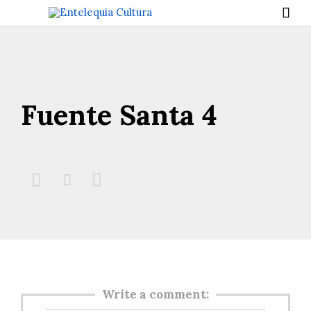

Fuente Santa 4



Write a comment: