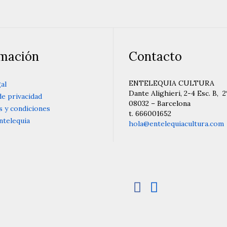
rmación
Contacto
ENTELEQUIA CULTURA
al
Dante Alighieri, 2-4 Esc. B, 2
de privacidad
08032 – Barcelona
 y condiciones
t. 666001652
ntelequia
hola@entelequiacultura.com

