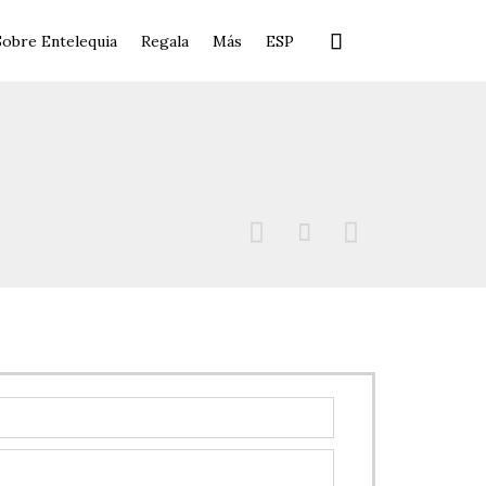
Skip

Sobre Entelequia
Regala
Más
ESP
to
content


