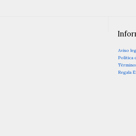
Info
Aviso leg
Política 
Términos
Regala E