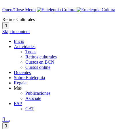
Open/Close Menu
Retiros Culturales

Skip to content
Inicio
Actividades
Todas
Retiros culturales
Cursos en BCN
Cursos online
Docentes
Sobre Entelequia
Regala
Más
Publicaciones
Asóciate
ESP
CAT

...
