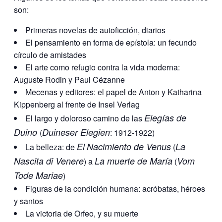
son:
Primeras novelas de autoficción, diarios
El pensamiento en forma de epístola: un fecundo
círculo de amistades
El arte como refugio contra la vida moderna:
Auguste Rodin y Paul Cézanne
Mecenas y editores: el papel de Anton y Katharina
Kippenberg al frente de Insel Verlag
Elegías de
El largo y doloroso camino de las
Duino
Duineser Elegien
(
: 1912-1922)
El
Nacimiento de Venus
La
La belleza: de
(
Nascita di Venere
La muerte de María
Vom
) a
(
Tode Mariae
)
Figuras de la condición humana: acróbatas, héroes
y santos
La victoria de Orfeo, y su muerte