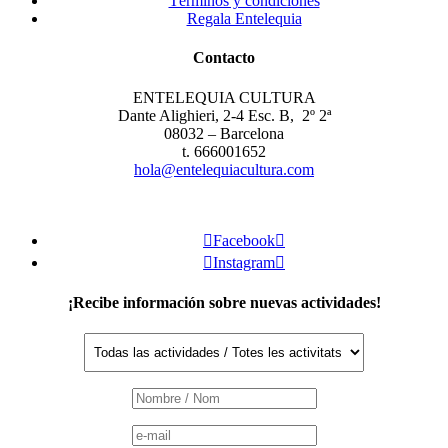
Términos y condiciones
Regala Entelequia
Contacto
ENTELEQUIA CULTURA
Dante Alighieri, 2-4 Esc. B, 2º 2ª
08032 – Barcelona
t. 666001652
hola@entelequiacultura.com

Facebook


Instagram

¡Recibe información sobre nuevas actividades!