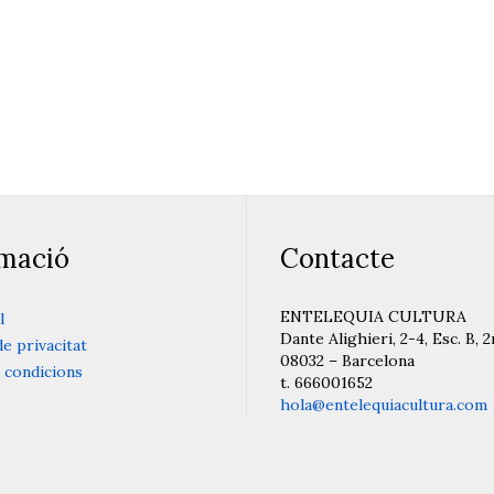
RS ANUAL – Barcelona
@ RETIR CULTURAL – S
Llegir més
Llegir més
rmació
Contacte
ENTELEQUIA CULTURA
l
Dante Alighieri, 2-4, Esc. B, 2
de privacitat
08032 – Barcelona
 condicions
t. 666001652
hola@entelequiacultura.com