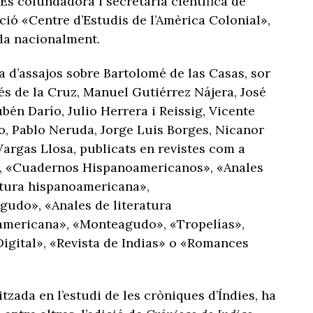
 És cofundadora i secretària científica de
ació «Centre d’Estudis de l’Amèrica Colonial»,
da nacionalment.
a d’assajos sobre Bartolomé de las Casas, sor
és de la Cruz, Manuel Gutiérrez Nájera, José
ubén Darío, Julio Herrera i Reissig, Vicente
, Pablo Neruda, Jorge Luis Borges, Nicanor
Vargas Llosa, publicats en revistes com a
», «Cuadernos Hispanoamericanos», «Anales
atura hispanoamericana»,
udo», «Anales de literatura
americana», «Monteagudo», «Tropelías»,
igital», «Revista de Indias» o «Romances
itzada en l’estudi de les cròniques d’Índies, ha