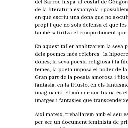
del Barroc hispà, al costat de Góngo
de la literatura espanyola i possible
en què escriu una dona que no s’ocu
propi i que no sols defensa el que le
també satiritza el comportament que 
En aquest taller analitzarem la seva p
dels poemes més cèlebres- la hipocre
dones; la seva poesia religiosa i la f
temes, la poeta imposa el poder de la 
Gran part de la poesia amorosa i filos
fantasia, en la il·lusió, en els fantasm
imaginació. El món de sor Juana és el
imatges i fantasies que transcendeixe
Així mateix, treballarem amb el seu es
per ser un document feminista de pri