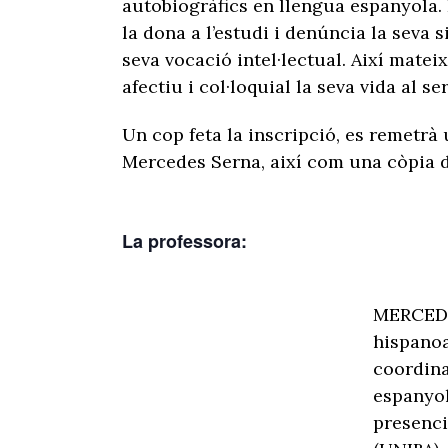
autobiogràfics en llengua espanyola. 
la dona a l’estudi i denúncia la seva 
seva vocació intel·lectual. Així matei
afectiu i col·loquial la seva vida al s
Un cop feta la inscripció, es remetr
Mercedes Serna, així com una còpia de
La professora:
MERCEDE
hispanoa
coordina
espanyol
presencia