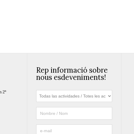
egòvia
Llegir més
Rep informació sobre
nous esdeveniments!
n 2ª