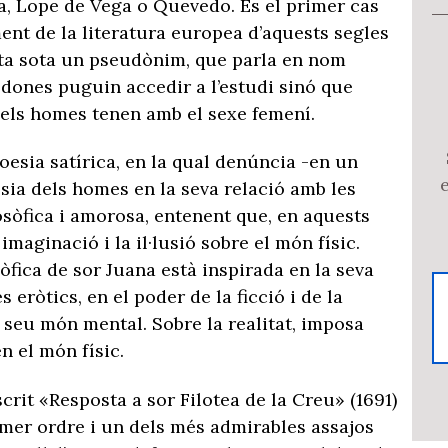
ra, Lope de Vega o Quevedo. És el primer cas
ment de la literatura europea d’aquests segles
lta sota un pseudònim, que parla en nom
s dones puguin accedir a l’estudi sinó que
els homes tenen amb el sexe femení.
oesia satírica, en la qual denúncia -en un
sia dels homes en la seva relació amb les
ilosòfica i amorosa, entenent que, en aquests
imaginació i la il·lusió sobre el món físic.
òfica de sor Juana està inspirada en la seva
es eròtics, en el poder de la ficció i de la
 seu món mental. Sobre la realitat, imposa
n el món físic.
crit «Resposta a sor Filotea de la Creu» (1691)
mer ordre i un dels més admirables assajos