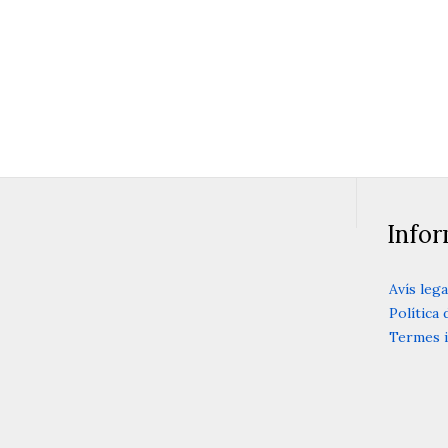
@ CURS ANUAL – ONLINE
@ CU
Llegir més
Info
Avís lega
Política 
Termes i