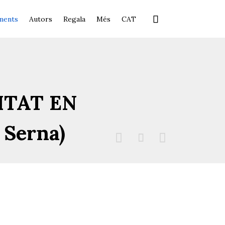
Skip

ments
Autors
Regala
Més
CAT
to
content
ITAT EN
Serna)


