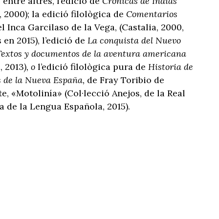
 entre altres, l’edició de
Crónicas de Indias
, 2000); la edició filològica de
Comentarios
l Inca Garcilaso de la Vega, (Castalia, 2000,
 en 2015), l’edició de
La conquista del Nuevo
extos y documentos de la aventura americana
, 2013
), o
l’edició filològica pura de
Historia de
os de la Nueva España,
de Fray Toribio de
e, «Motolinía» (Col·lecció Anejos, de la Real
 de la Lengua Española, 2015).