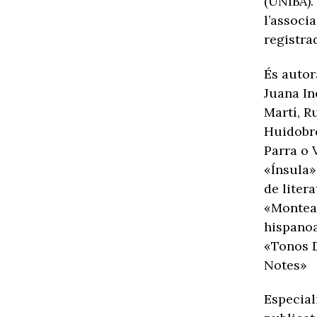
(UNIBA).
l’associ
registra
És autor
Juana In
Martí, R
Huidobro
Parra o 
«Ínsula
de liter
«Monteag
hispano
«Tonos D
Notes»
Especial