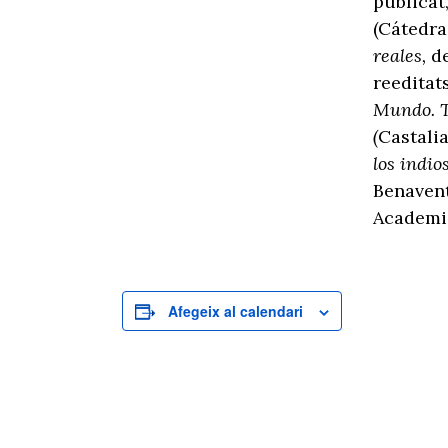
publicat,
(Cátedra
reales,
de
reeditats
Mundo. T
(
Castalia
los indi
Benavent
Academia
Afegeix al calendari