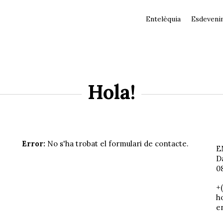
Entelèquia
Esdeveni
Hola!
Error:
No s'ha trobat el formulari de contacte.
E
Da
0
+
h
e