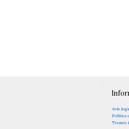
Info
Avís lega
Política 
Termes i