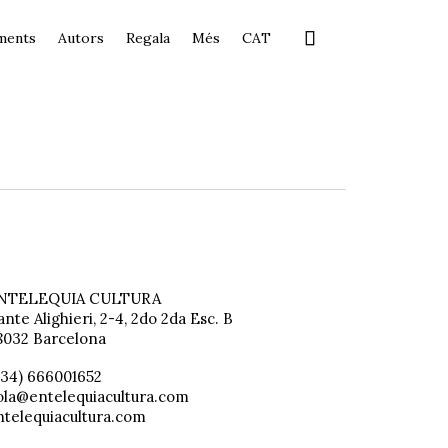
Skip

ments
Autors
Regala
Més
CAT
to
content
NTELEQUIA CULTURA
nte Alighieri, 2-4, 2do 2da Esc. B
8032 Barcelona
(34) 666001652
ola@entelequiacultura.com
ntelequiacultura.com