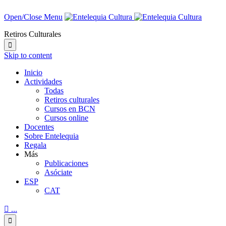
Open/Close Menu
Retiros Culturales

Skip to content
Inicio
Actividades
Todas
Retiros culturales
Cursos en BCN
Cursos online
Docentes
Sobre Entelequia
Regala
Más
Publicaciones
Asóciate
ESP
CAT

...
