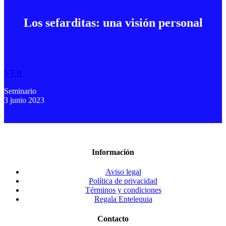
Los sefarditas: una visión personal
VER
Seminario
3 junio 2023
Información
Aviso legal
Política de privacidad
Términos y condiciones
Regala Entelequia
Contacto