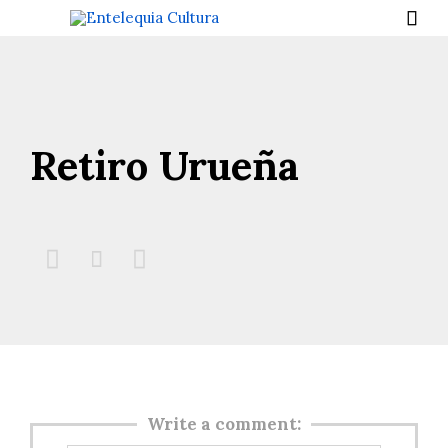

Retiro Urueña



Write a comment: