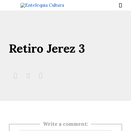

Retiro Jerez 3



Write a comment: