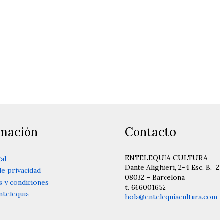
io
21
rmación
Contacto
ENTELEQUIA CULTURA
al
Dante Alighieri, 2-4 Esc. B, 2
de privacidad
08032 – Barcelona
 y condiciones
t. 666001652
ntelequia
hola@entelequiacultura.com