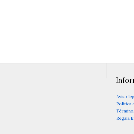
Conferencia y coloqu
15 de enero 20
Info
Aviso leg
Política 
Términos
Regala E