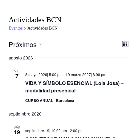
Actividades BCN
Eventos
Actividades BCN
Eventos
Próximos
Nave
Nave
Lista
de
de
Selecciona
vistas
la
agosto 2026
vistas
de
fecha.
Even
VIE
8 mayo 2026| 5:00 pm
-
19 marzo 2027| 8:00 pm
7
VIDA Y SÍMBOLO ESENCIAL (Lola Josa) –
modalidad presencial
CURSO ANUAL - Barcelona
septiembre 2026
SÁB
septiembre 19| 10:00 am
-
2:00 pm
19