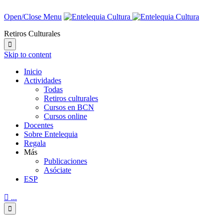
Open/Close Menu
Retiros Culturales

Skip to content
Inicio
Actividades
Todas
Retiros culturales
Cursos en BCN
Cursos online
Docentes
Sobre Entelequia
Regala
Más
Publicaciones
Asóciate
ESP

...
