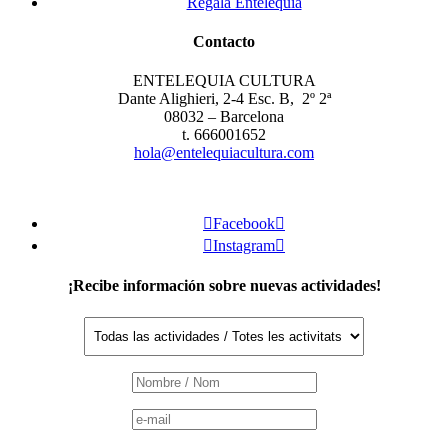
Regala Entelequia
Contacto
ENTELEQUIA CULTURA
Dante Alighieri, 2-4 Esc. B, 2º 2ª
08032 – Barcelona
t. 666001652
hola@entelequiacultura.com

Facebook


Instagram

¡Recibe información sobre nuevas actividades!