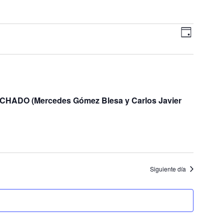
Navegac
Navegaci
Día
de
de
vistas
vistas
de
Evento
DO (Mercedes Gómez Blesa y Carlos Javier
Siguiente día