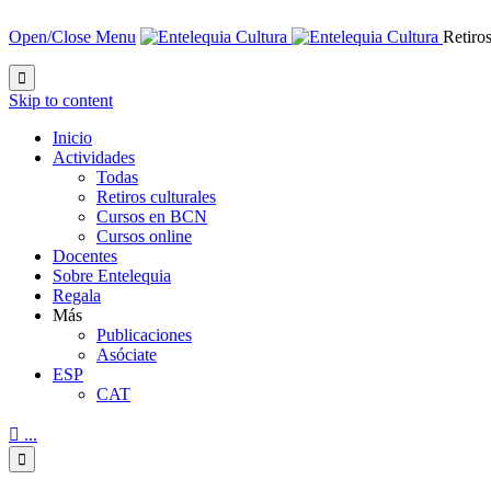
Open/Close Menu
Retiros

Skip to content
Inicio
Actividades
Todas
Retiros culturales
Cursos en BCN
Cursos online
Docentes
Sobre Entelequia
Regala
Más
Publicaciones
Asóciate
ESP
CAT

...
