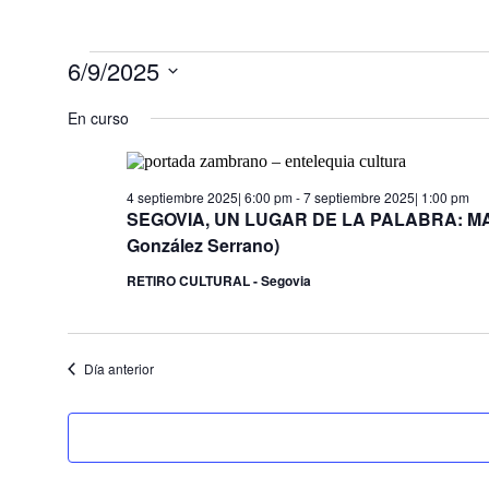
Eventos
6/9/2025
en
Selecciona
la
En curso
6
fecha.
septiembre
2025
4 septiembre 2025| 6:00 pm
-
7 septiembre 2025| 1:00 pm
SEGOVIA, UN LUGAR DE LA PALABRA: MAR
González Serrano)
RETIRO CULTURAL - Segovia
Día anterior