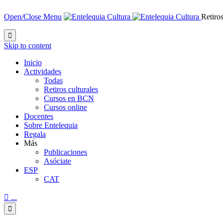
Open/Close Menu
Retiros

Skip to content
Inicio
Actividades
Todas
Retiros culturales
Cursos en BCN
Cursos online
Docentes
Sobre Entelequia
Regala
Más
Publicaciones
Asóciate
ESP
CAT

...
