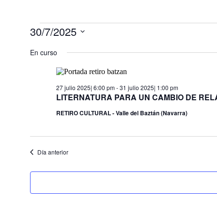
Eventos
30/7/2025
en
Selecciona
la
En curso
30
fecha.
julio
2025
27 julio 2025| 6:00 pm
-
31 julio 2025| 1:00 pm
LITERNATURA PARA UN CAMBIO DE RELATO
RETIRO CULTURAL - Valle del Baztán (Navarra)
Día anterior