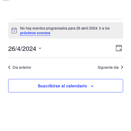
Eventos
No hay eventos programados para 26 abril 2024. Ir a los
en
Aviso
próximos eventos
.
26
abril
26/4/2024
Nave
Nave
Día
de
2024
de
Selecciona
vistas
la
vistas
de
fecha.
Día anterior
Siguiente día
Even
Suscribirse al calendario