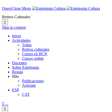
Open/Close Menu
Retiros Culturales

Skip to content
Inicio
Actividades
Todas
Retiros culturales
Cursos en BCN
Cursos online
Docentes
Sobre Entelequia
Regala
Más
Publicaciones
Asóciate
ESP
CAT

...
