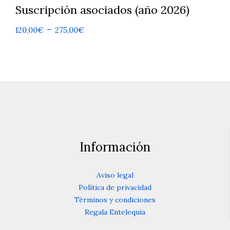
Suscripción asociados (año 2026)
Rango
-
120,00
€
275,00
€
de
Este
producto
precios:
tiene
desde
múltiples
120,00€
variantes.
Las
hasta
opciones
275,00€
se
pueden
elegir
en
Información
la
página
de
Aviso legal
producto
Política de privacidad
Términos y condiciones
Regala Entelequia