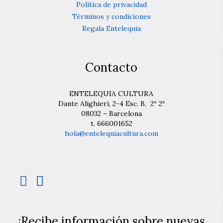
producto
Política de privacidad
Términos y condiciones
Regala Entelequia
Contacto
ENTELEQUIA CULTURA
Dante Alighieri, 2-4 Esc. B, 2º 2ª
08032 – Barcelona
t. 666001652
hola@entelequiacultura.com


¡Recibe información sobre nuevas