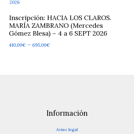
Inscripción: HACIA LOS CLAROS.
MARÍA ZAMBRANO (Mercedes
Gómez Blesa) – 4 a 6 SEPT 2026
Rango
-
410,00
€
695,00
€
de
Este
producto
precios:
tiene
desde
múltiples
410,00€
variantes.
Las
hasta
opciones
695,00€
se
pueden
elegir
en
Información
la
página
de
Aviso legal