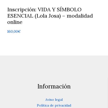
Inscripción: VIDA Y SÍMBOLO
ESENCIAL (Lola Josa) – modalidad
online
160,00
€
Este
producto
tiene
múltiples
variantes.
Las
opciones
se
pueden
elegir
en
Información
la
página
de
Aviso legal
producto
Política de privacidad