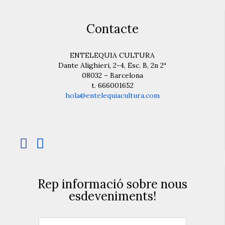
Contacte
ENTELEQUIA CULTURA
Dante Alighieri, 2-4, Esc. B, 2n 2ª
08032 – Barcelona
t. 666001652
hola@entelequiacultura.com


Rep informació sobre nous
esdeveniments!