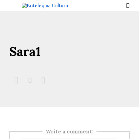

Sara1



Write a comment: