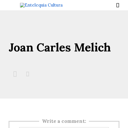

Joan Carles Melich


Write a comment: