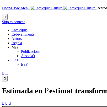
Open/Close Menu
Retiros

Skip to content
Entelèquia
Esdeveniments
Autors
Regala
Més
Publicacions
Associa’t
CAT
ESP

...

Estimada en l’estimat transform


