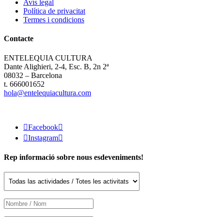
Avís legal
Política de privacitat
Termes i condicions
Contacte
ENTELEQUIA CULTURA
Dante Alighieri, 2-4, Esc. B, 2n 2ª
08032 – Barcelona
t. 666001652
hola@entelequiacultura.com

Facebook


Instagram

Rep informació sobre nous esdeveniments!