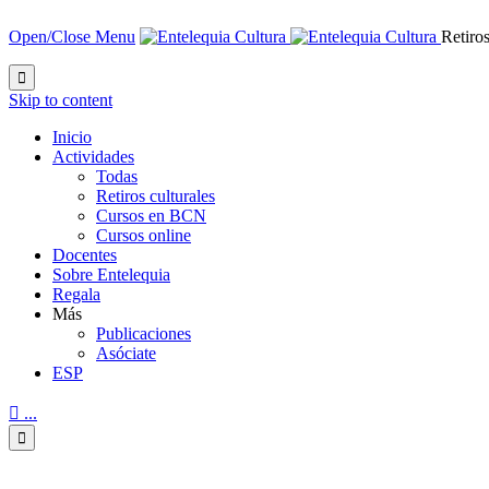
Open/Close Menu
Retiros

Skip to content
Inicio
Actividades
Todas
Retiros culturales
Cursos en BCN
Cursos online
Docentes
Sobre Entelequia
Regala
Más
Publicaciones
Asóciate
ESP

...
