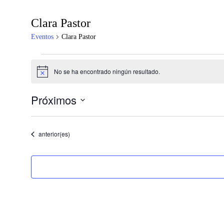
Clara Pastor
Eventos
Clara Pastor
Eventos
No se ha encontrado ningún resultado.
Aviso
Próximos
Selecciona
la
fecha.
Eventos
anterior(es)