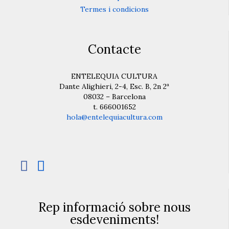
Termes i condicions
Contacte
ENTELEQUIA CULTURA
Dante Alighieri, 2-4, Esc. B, 2n 2ª
08032 – Barcelona
t. 666001652
hola@entelequiacultura.com


Rep informació sobre nous
esdeveniments!