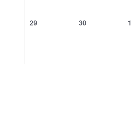
0
0
29
30
esdeveniments,
esdeveniments,