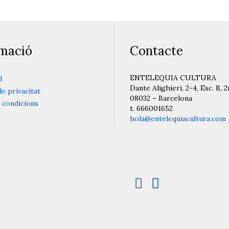
rmació
Contacte
ENTELEQUIA CULTURA
l
Dante Alighieri, 2-4, Esc. B, 2
de privacitat
08032 – Barcelona
 condicions
t. 666001652
hola@entelequiacultura.com

