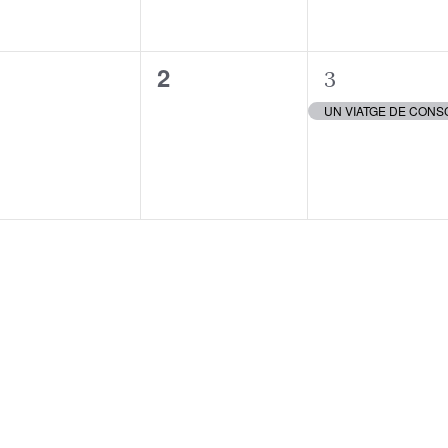
0
0
1
1
2
3
esdeveniments,
esdeveniments,
esdevenim
UN VIATGE DE CONSCI