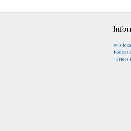
Info
Avís lega
Política 
Termes i