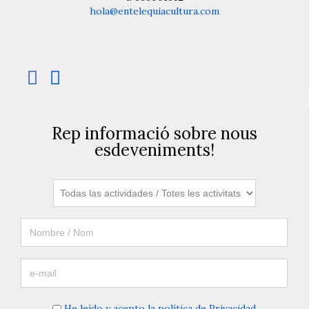
hola@entelequiacultura.com


Rep informació sobre nous
esdeveniments!
He leído y acepto la política de Privacidad