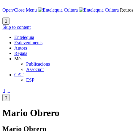
Open/Close Menu
Retiros

Skip to content
Entelèquia
Esdeveniments
Autors
Regala
Més
Publicacions
Associa’t
CAT
ESP

...

Mario Obrero
Mario Obrero