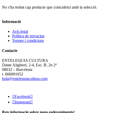
No s'ha trobat cap producte que coincideixi amb la selecció.
Informació
Avís legal
Política de privacitat
Termes i condicions
Contacte
ENTELEQUIA CULTURA
Dante Alighieri, 2-4, Esc. B, 2n 2ª
08032 – Barcelona
t. 666001652
hola@entelequiacultura.com

Facebook


Instagram

Rep informació sobre nous esdeveniments!