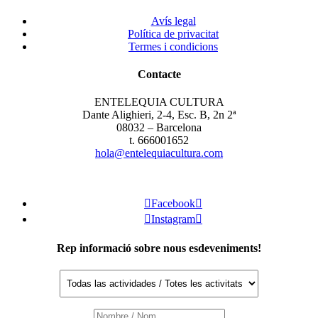
Avís legal
Política de privacitat
Termes i condicions
Contacte
ENTELEQUIA CULTURA
Dante Alighieri, 2-4, Esc. B, 2n 2ª
08032 – Barcelona
t. 666001652
hola@entelequiacultura.com

Facebook


Instagram

Rep informació sobre nous esdeveniments!