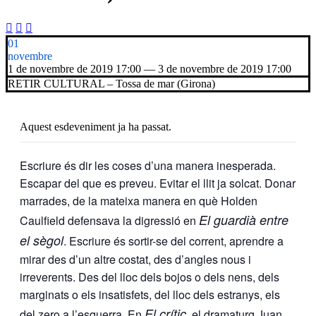



01
novembre
1 de novembre de 2019 17:00 — 3 de novembre de 2019 17:00
RETIR CULTURAL – Tossa de mar (Girona)
Aquest esdeveniment ja ha passat.
Escriure és dir les coses d’una manera inesperada.
Escapar del que es preveu. Evitar el llit ja solcat. Donar
marrades, de la mateixa manera en què
Holden
El guardià entre
Caulfield
defensava la digressió en
el sègol
. Escriure és sortir-se del corrent, aprendre a
mirar des d’un altre costat, des d’angles nous i
irreverents. Des del lloc dels bojos o dels nens, dels
marginats o els insatisfets, del lloc dels estranys, els
El crític
del zero a l’esquerra. En
, el dramaturg
Juan