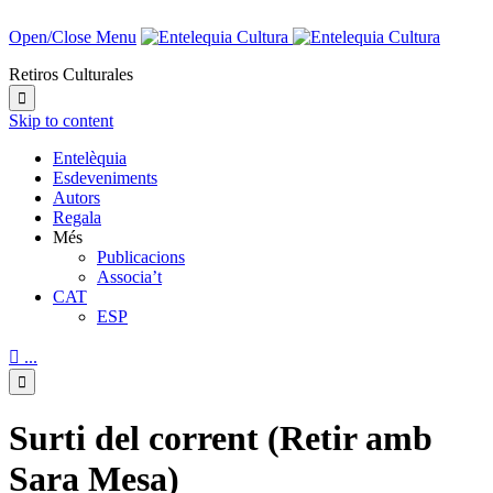
Open/Close Menu
Retiros Culturales

Skip to content
Entelèquia
Esdeveniments
Autors
Regala
Més
Publicacions
Associa’t
CAT
ESP

...

Surti del corrent (Retir amb
Sara Mesa)