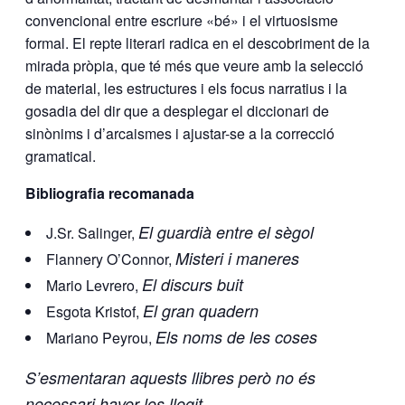
convencional entre escriure «bé» i el virtuosisme
formal. El repte literari radica en el descobriment de la
mirada pròpia, que té més que veure amb la selecció
de material, les estructures i els focus narratius i la
gosadia del dir que a desplegar el diccionari de
sinònims i d’arcaismes i ajustar-se a la correcció
gramatical.
Bibliografia recomanada
El guardià entre el sègol
J
.Sr
.
Salinger
,
Misteri i maneres
Flannery
O’Connor,
El discurs buit
Mario
Levrero
,
El gran quadern
Esgota
Kristof
,
Els noms de les coses
Mariano
Peyrou
,
S’esmentaran aquests llibres però no és
necessari haver-los llegit.