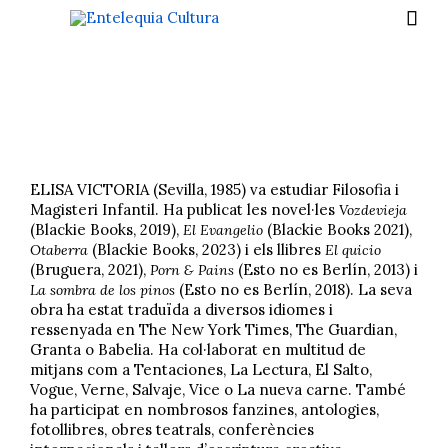

ELISA VICTORIA (Sevilla, 1985) va estudiar Filosofia i
Magisteri Infantil. Ha publicat les novel·les
Vozdevieja
(Blackie Books, 2019),
(Blackie Books 2021),
El Evangelio
(Blackie Books, 2023) i els llibres
Otaberra
El quicio
(Bruguera, 2021),
(Esto no es Berlín, 2013) i
Porn & Pains
(Esto no es Berlín, 2018). La seva
La sombra de los pinos
obra ha estat traduïda a diversos idiomes i
ressenyada en The New York Times, The Guardian,
Granta o Babelia. Ha col·laborat en multitud de
mitjans com a Tentaciones, La Lectura, El Salto,
Vogue, Verne, Salvaje, Vice o La nueva carne. També
ha participat en nombrosos fanzines, antologies,
fotollibres, obres teatrals, conferències