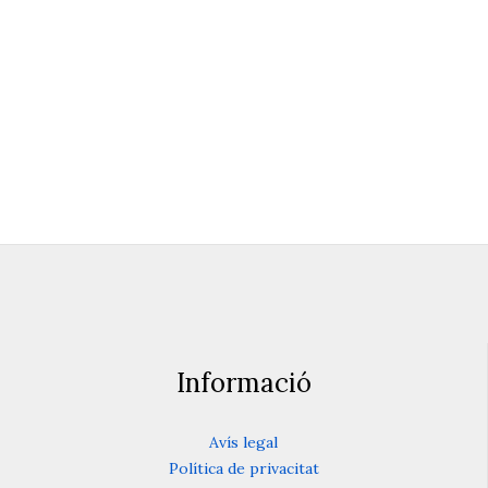
Retir Literari
Del 19 al 21 de juny 2026
Serra de Aracena
Informació
Avís legal
Política de privacitat