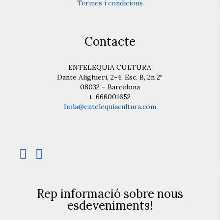
Termes i condicions
Contacte
ENTELEQUIA CULTURA
Dante Alighieri, 2-4, Esc. B, 2n 2ª
08032 – Barcelona
t. 666001652
hola@entelequiacultura.com


Rep informació sobre nous
esdeveniments!