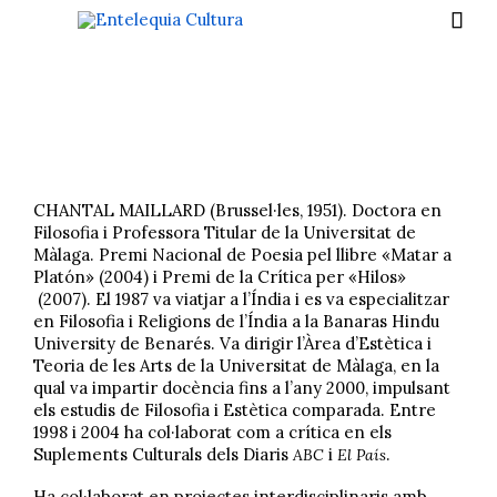

CHANTAL MAILLARD (Brussel·les, 1951). Doctora en
Filosofia i Professora Titular de la Universitat de
Màlaga. Premi Nacional de Poesia pel llibre «Matar a
Platón» (2004) i Premi de la Crítica per «Hilos»
(2007). El 1987 va viatjar a l’Índia i es va especialitzar
en Filosofia i Religions de l’Índia a la Banaras Hindu
University de Benarés. Va dirigir l’Àrea d’Estètica i
Teoria de les Arts de la Universitat de Màlaga, en la
qual va impartir docència fins a l’any 2000, impulsant
els estudis de Filosofia i Estètica comparada. Entre
1998 i 2004 ha col·laborat com a crítica en els
Suplements Culturals dels Diaris
i
.
ABC
El País
Ha col·laborat en projectes interdisciplinaris amb