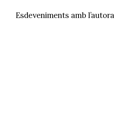
Esdeveniments amb l’autora
Entre Hilos y
Husos
VEURE