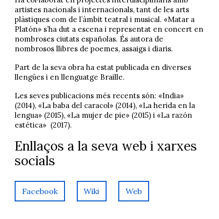
artistes nacionals i internacionals, tant de les arts
plàstiques com de l’àmbit teatral i musical. «Matar a
Platón» s’ha dut a escena i representat en concert en
nombroses ciutats españolas. És autora de
nombrosos llibres de poemes, assaigs i diaris.
Part de la seva obra ha estat publicada en diverses
llengües i en llenguatge Braille.
Les seves publicacions més recents són: «India»
(2014), «La baba del caracol» (2014), «La herida en la
lengua» (2015), «La mujer de pie» (2015) i «La razón
estética» (2017).
Enllaços a la seva web i xarxes
socials
Facebook
Wiki
Web