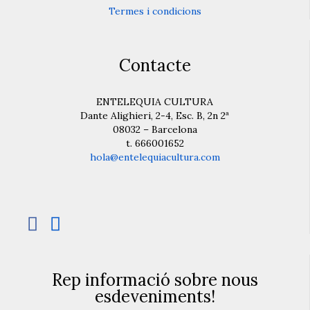
Termes i condicions
Contacte
ENTELEQUIA CULTURA
Dante Alighieri, 2-4, Esc. B, 2n 2ª
08032 – Barcelona
t. 666001652
hola@entelequiacultura.com


Rep informació sobre nous
esdeveniments!