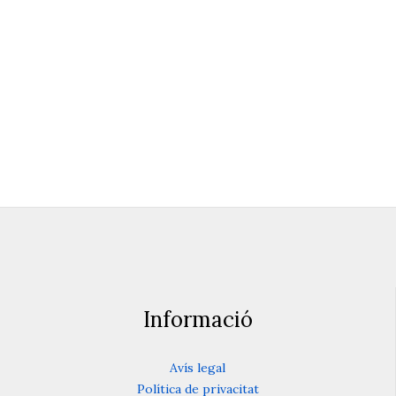
Retir poètic-filosòfic
Mas Berenguer, Montseny
De l’11 al 13 de maig 2018
Informació
Avís legal
Política de privacitat