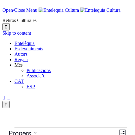
Open/Close Menu
Retiros Culturales

Skip to content
Entelèquia
Esdeveniments
Autors
Regala
Més
Publicacions
Associa’t
CAT
ESP

...

Esdeveniments
Propers
Viste
Nave
Llista