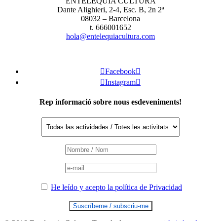
ENTELEQUIA CULTURA
Dante Alighieri, 2-4, Esc. B, 2n 2ª
08032 – Barcelona
t. 666001652
hola@entelequiacultura.com

Facebook


Instagram

Rep informació sobre nous esdeveniments!
He leído y acepto la política de Privacidad