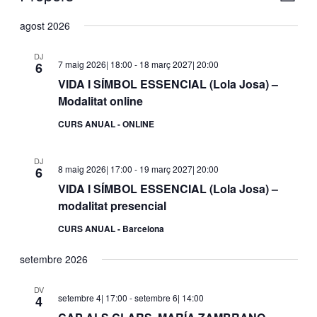
de
de
Selecciona
visua
una
agost 2026
naveg
Esde
data.
DJ
7 maig 2026| 18:00
-
18 març 2027| 20:00
6
VIDA I SÍMBOL ESSENCIAL (Lola Josa) –
Modalitat online
CURS ANUAL - ONLINE
DJ
8 maig 2026| 17:00
-
19 març 2027| 20:00
6
VIDA I SÍMBOL ESSENCIAL (Lola Josa) –
modalitat presencial
CURS ANUAL - Barcelona
setembre 2026
DV
setembre 4| 17:00
-
setembre 6| 14:00
4