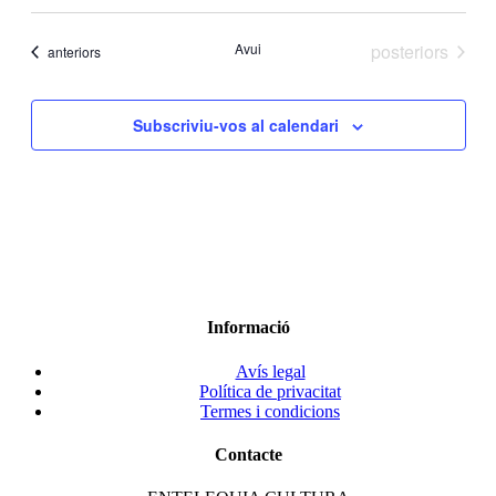
Esdeveniments
Avui
posteriors
Esdeveniments
anteriors
Subscriviu-vos al calendari
Informació
Avís legal
Política de privacitat
Termes i condicions
Contacte